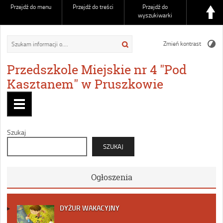
Przejdź do menu
Przejdź do treści
Przejdź do
wyszukiwarki
Zmień kontrast
Przedszkole Miejskie nr 4 "Pod
Kasztanem" w Pruszkowie
Szukaj
SZUKAJ
Ogłoszenia
DYŻUR WAKACYJNY