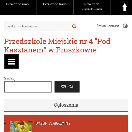
Przejdź do menu
Przejdź do treści
Przejdź do
wyszukiwarki
Zmień kontrast
Przedszkole Miejskie nr 4 "Pod
Kasztanem" w Pruszkowie
Szukaj
SZUKAJ
Ogłoszenia
DYŻUR WAKACYJNY